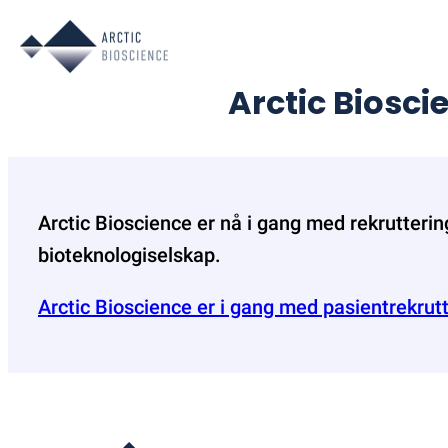
Skip
to
content
Arctic Biosci
Arctic Bioscience er nå i gang med rekrutteringe
bioteknologiselskap.
Arctic Bioscience er i gang med pasientrekr