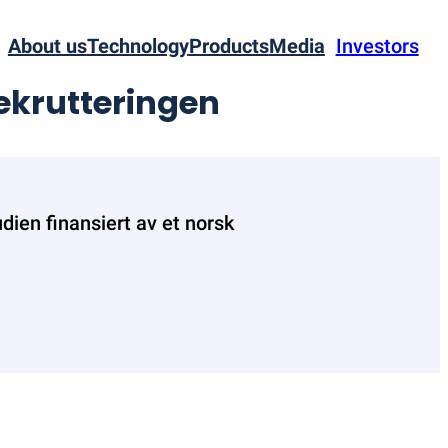
About us
Technology
Products
Media
Investors
rekrutteringen
udien finansiert av et norsk