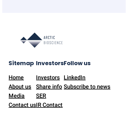
Sitemap
Investors
Follow us
Home
Investors
LinkedIn
About us
Share info
Subscribe to news
Media
SER
Contact us
IR Contact