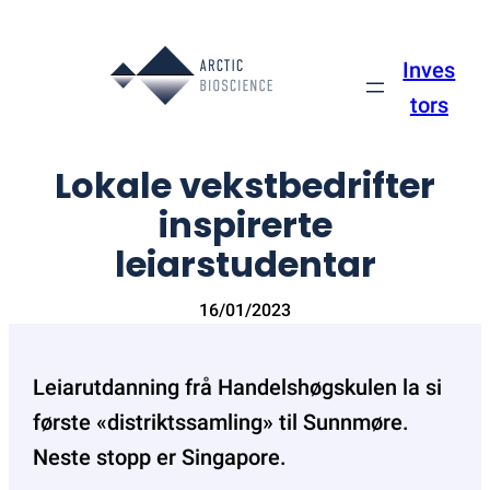
Skip
to
Inves
content
tors
Lokale vekstbedrifter
inspirerte
leiarstudentar
16/01/2023
Leiarutdanning frå Handelshøgskulen la si
første «distriktssamling» til Sunnmøre.
Neste stopp er Singapore.